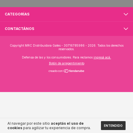
CATEGORÍAS
CONTACTÁNOS
Copyright MRC Distribuidora Gates - 30716785986 - 2026. Todos los derechos
reservados.
Defensa de las y los consumidores. Para reclamos
ingresá acá.
Botón de arrepentimiento
Al navegar por este sitio
aceptás el uso de
ENTENDIDO
cookies
para agilizar tu experiencia de compra.