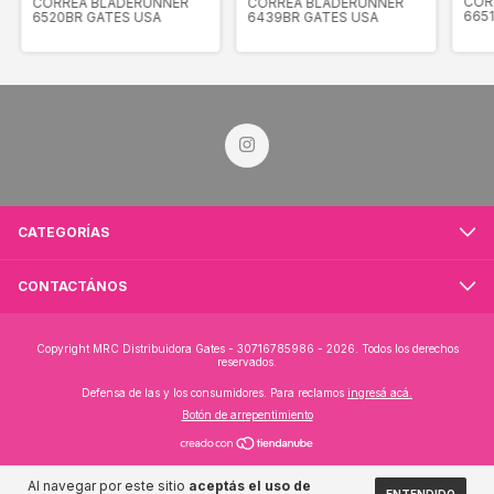
COR
CORREA BLADERUNNER
CORREA BLADERUNNER
665
6520BR GATES USA
6439BR GATES USA
CATEGORÍAS
CONTACTÁNOS
Copyright MRC Distribuidora Gates - 30716785986 - 2026. Todos los derechos
reservados.
Defensa de las y los consumidores. Para reclamos
ingresá acá.
Botón de arrepentimiento
Al navegar por este sitio
aceptás el uso de