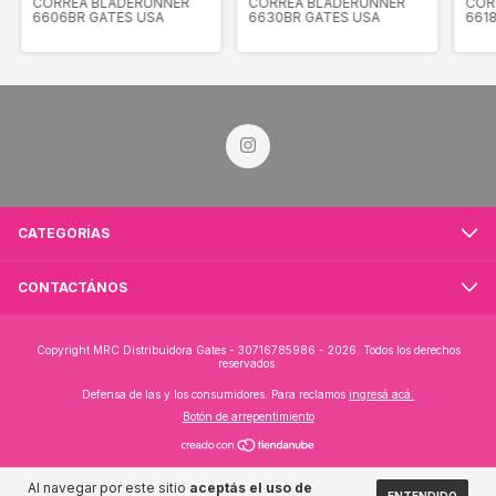
CORREA BLADERUNNER
CORREA BLADERUNNER
COR
6606BR GATES USA
6630BR GATES USA
661
CATEGORÍAS
CONTACTÁNOS
Copyright MRC Distribuidora Gates - 30716785986 - 2026. Todos los derechos
reservados.
Defensa de las y los consumidores. Para reclamos
ingresá acá.
Botón de arrepentimiento
Al navegar por este sitio
aceptás el uso de